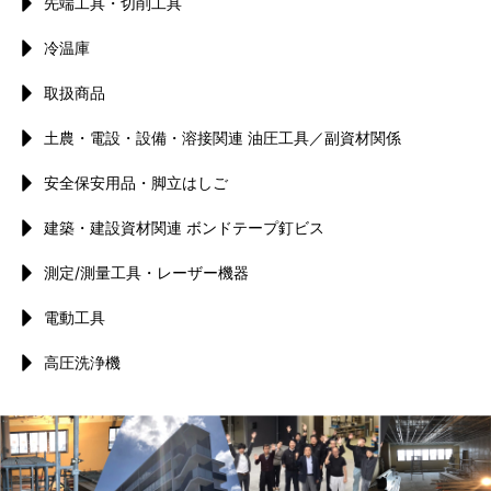
先端工具・切削工具
冷温庫
取扱商品
土農・電設・設備・溶接関連 油圧工具／副資材関係
安全保安用品・脚立はしご
建築・建設資材関連 ボンドテープ釘ビス
測定/測量工具・レーザー機器
電動工具
高圧洗浄機