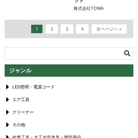
ット
株式会社TOWA
1
2
3
4
次ページへ »
ジャンル
LED照明・電源コード
エア工具
クリーナー
その他
作業工具・大工左官道具・園芸用品