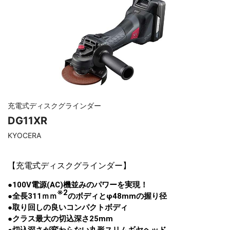
充電式ディスクグラインダー
DG11XR
KYOCERA
【
充電式ディスクグラインダー
】
●100V電源(AC)機並みのパワーを実現！
※2
●全長311ｍｍ
のボディとφ48mmの握り径
●取り回しの良いコンパクトボディ
●クラス最大の切込深さ25mm