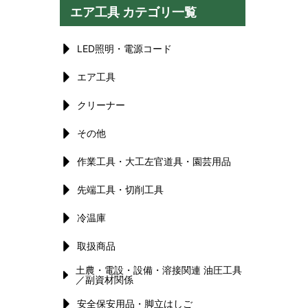
エア工具 カテゴリ一覧
LED照明・電源コード
エア工具
クリーナー
その他
作業工具・大工左官道具・園芸用品
先端工具・切削工具
冷温庫
取扱商品
土農・電設・設備・溶接関連 油圧工具
／副資材関係
安全保安用品・脚立はしご