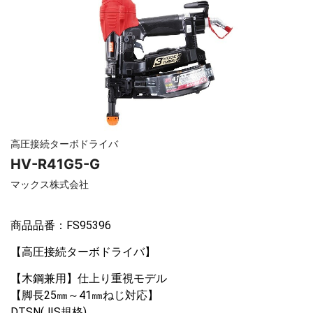
高圧接続ターボドライバ
HV-R41G5-G
マックス株式会社
商品品番：FS95396
【高圧接続ターボドライバ】
【木鋼兼用】仕上り重視モデル
【脚長25㎜～41㎜ねじ対応】
DTSN(JIS規格)