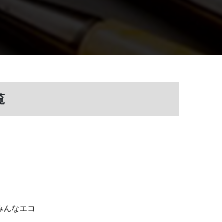
覧
】
みんなエコ