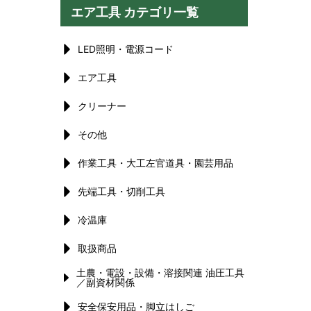
エア工具 カテゴリ一覧
LED照明・電源コード
エア工具
クリーナー
その他
作業工具・大工左官道具・園芸用品
先端工具・切削工具
冷温庫
取扱商品
土農・電設・設備・溶接関連 油圧工具
／副資材関係
安全保安用品・脚立はしご