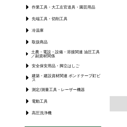
作業工具・大工左官道具・園芸用品
先端工具・切削工具
冷温庫
取扱商品
土農・電設・設備・溶接関連 油圧工具
／副資材関係
安全保安用品・脚立はしご
建築・建設資材関連 ボンドテープ釘ビ
ス
測定/測量工具・レーザー機器
電動工具
高圧洗浄機