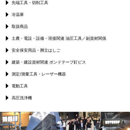
先端工具・切削工具
冷温庫
取扱商品
土農・電設・設備・溶接関連 油圧工具／副資材関係
安全保安用品・脚立はしご
建築・建設資材関連 ボンドテープ釘ビス
測定/測量工具・レーザー機器
電動工具
高圧洗浄機