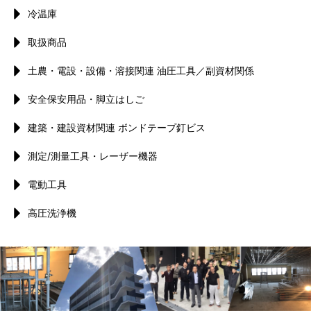
冷温庫
取扱商品
土農・電設・設備・溶接関連 油圧工具／副資材関係
安全保安用品・脚立はしご
建築・建設資材関連 ボンドテープ釘ビス
測定/測量工具・レーザー機器
電動工具
高圧洗浄機