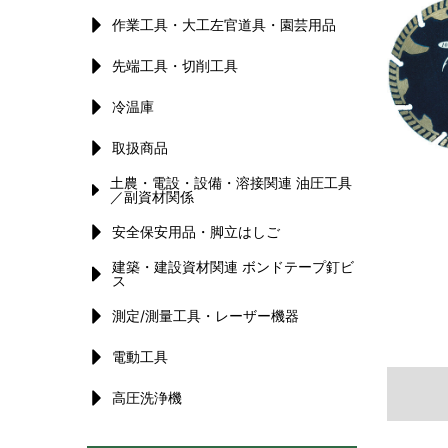
作業工具・大工左官道具・園芸用品
先端工具・切削工具
冷温庫
取扱商品
土農・電設・設備・溶接関連 油圧工具
／副資材関係
安全保安用品・脚立はしご
建築・建設資材関連 ボンドテープ釘ビ
ス
測定/測量工具・レーザー機器
電動工具
高圧洗浄機