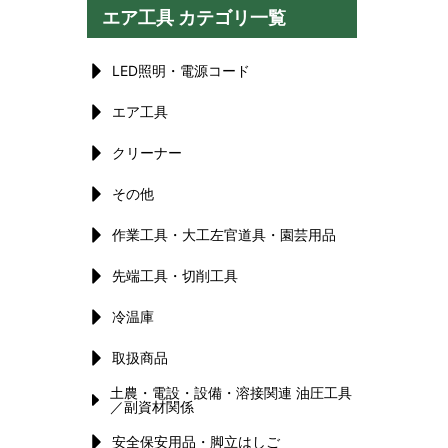
エア工具 カテゴリ一覧
LED照明・電源コード
エア工具
クリーナー
その他
作業工具・大工左官道具・園芸用品
先端工具・切削工具
冷温庫
取扱商品
土農・電設・設備・溶接関連 油圧工具
／副資材関係
安全保安用品・脚立はしご