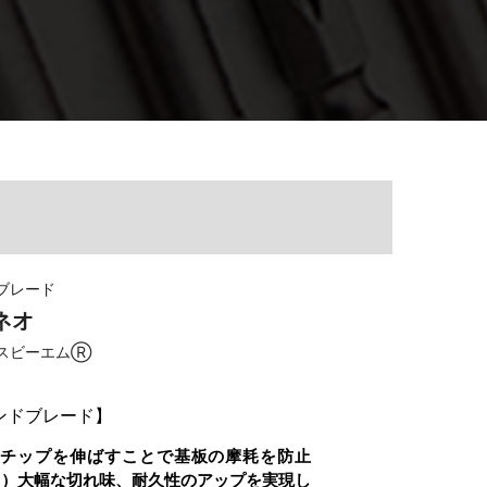
ブレード
ネオ
スビーエムⓇ
ンドブレード
】
ヤチップを伸ばすことで基板の摩耗を防止
ト）大幅な切れ味、耐久性のアップを実現し